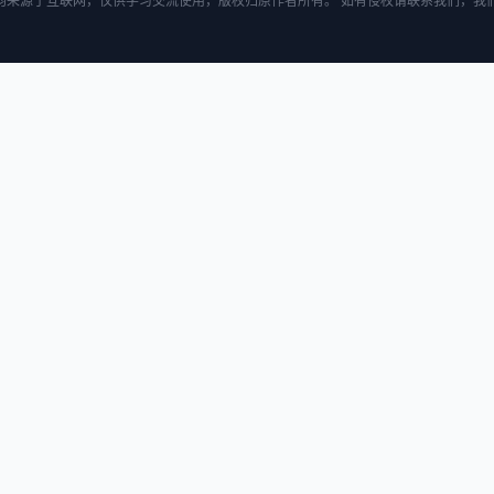
均来源于互联网，仅供学习交流使用，版权归原作者所有。 如有侵权请联系我们，我们